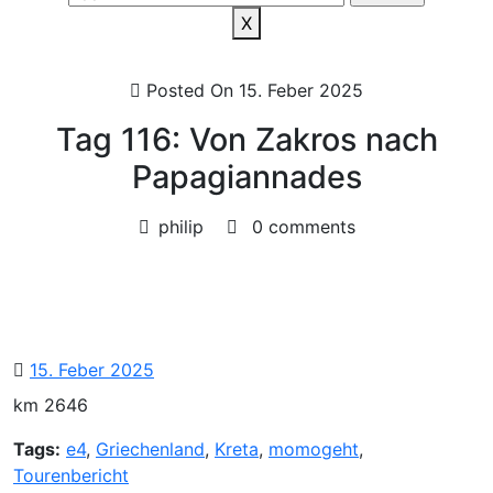
X
Posted On 15. Feber 2025
Tag 116: Von Zakros nach
Papagiannades
philip
0 comments
15.
15. Feber 2025
Feber
km 2646
2025
Tags:
e4
,
Griechenland
,
Kreta
,
momogeht
,
Tourenbericht