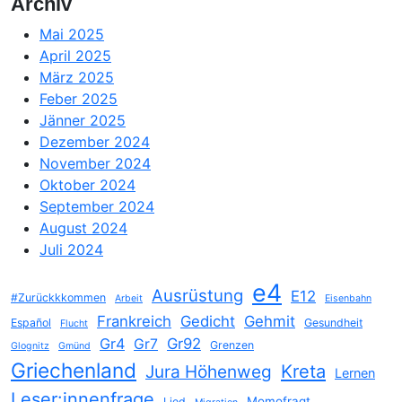
Archiv
Mai 2025
April 2025
März 2025
Feber 2025
Jänner 2025
Dezember 2024
November 2024
Oktober 2024
September 2024
August 2024
Juli 2024
e4
Ausrüstung
E12
#Zurückkkommen
Arbeit
Eisenbahn
Frankreich
Gedicht
Gehmit
Español
Gesundheit
Flucht
Gr4
Gr92
Gr7
Grenzen
Glognitz
Gmünd
Griechenland
Jura Höhenweg
Kreta
Lernen
Leser:innenfrage
Momofragt
Lied