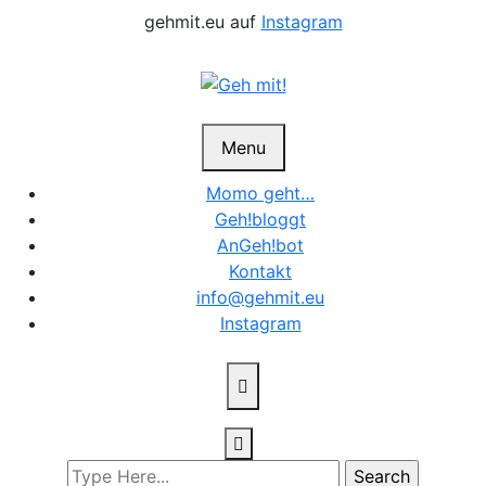
Skip
gehmit.eu auf
Instagram
to
content
Menu
Momo geht…
Geh!bloggt
AnGeh!bot
Kontakt
info@gehmit.eu
Instagram