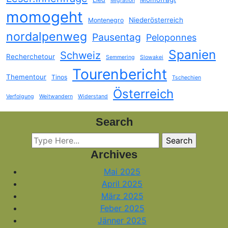
Migration
momogeht
Niederösterreich
Montenegro
nordalpenweg
Pausentag
Peloponnes
Spanien
Schweiz
Recherchetour
Semmering
Slowakei
Tourenbericht
Thementour
Tinos
Tschechien
Österreich
Verfolgung
Weitwandern
Widerstand
Search
Archives
Mai 2025
April 2025
März 2025
Feber 2025
Jänner 2025