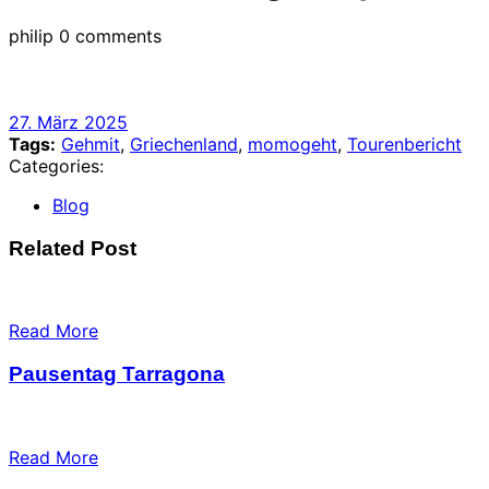
philip
0 comments
27.
27. März 2025
März
Tags:
Gehmit
,
Griechenland
,
momogeht
,
Tourenbericht
2025
Categories:
Blog
Related Post
Read More
Pausentag Tarragona
Read More