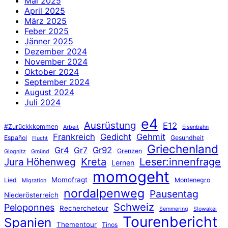
Mai 2025
April 2025
März 2025
Feber 2025
Jänner 2025
Dezember 2024
November 2024
Oktober 2024
September 2024
August 2024
Juli 2024
e4
Ausrüstung
E12
#Zurückkkommen
Arbeit
Eisenbahn
Frankreich
Gedicht
Gehmit
Español
Gesundheit
Flucht
Griechenland
Gr4
Gr92
Gr7
Grenzen
Glognitz
Gmünd
Jura Höhenweg
Kreta
Leser:innenfrage
Lernen
momogeht
Momofragt
Lied
Montenegro
Migration
nordalpenweg
Pausentag
Niederösterreich
Schweiz
Peloponnes
Recherchetour
Semmering
Slowakei
Tourenbericht
Spanien
Thementour
Tinos