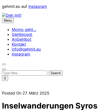
Skip
gehmit.eu auf
Instagram
to
content
Menu
Momo geht…
Geh!bloggt
AnGeh!bot
Kontakt
info@gehmit.eu
Instagram
X
Posted On 27. März 2025
Inselwanderungen Syros