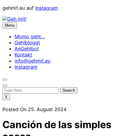
Skip
gehmit.eu auf
Instagram
to
content
Menu
Momo geht…
Geh!bloggt
AnGeh!bot
Kontakt
info@gehmit.eu
Instagram
X
Posted On 25. August 2024
Canción de las simples