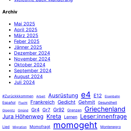
Archiv
Mai 2025
April 2025
März 2025
Feber 2025
Jänner 2025
Dezember 2024
November 2024
Oktober 2024
September 2024
August 2024
Juli 2024
e4
Ausrüstung
E12
#Zurückkkommen
Arbeit
Eisenbahn
Frankreich
Gedicht
Gehmit
Español
Gesundheit
Flucht
Griechenland
Gr4
Gr92
Gr7
Grenzen
Glognitz
Gmünd
Jura Höhenweg
Kreta
Leser:innenfrage
Lernen
momogeht
Momofragt
Lied
Montenegro
Migration