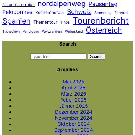
nordalpenweg
Pausentag
Niederösterreich
Schweiz
Peloponnes
Recherchetour
Semmering
Slowakei
Tourenbericht
Spanien
Thementour
Tinos
Österreich
Tschechien
Verfolgung
Weitwandern
Widerstand
Search
Archives
Mai 2025
April 2025
März 2025
Feber 2025
Jänner 2025
Dezember 2024
November 2024
Oktober 2024
September 2024