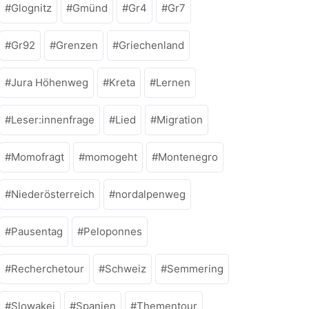
Glognitz
Gmünd
Gr4
Gr7
Gr92
Grenzen
Griechenland
Jura Höhenweg
Kreta
Lernen
Leser:innenfrage
Lied
Migration
Momofragt
momogeht
Montenegro
Niederösterreich
nordalpenweg
Pausentag
Peloponnes
Recherchetour
Schweiz
Semmering
Slowakei
Spanien
Thementour