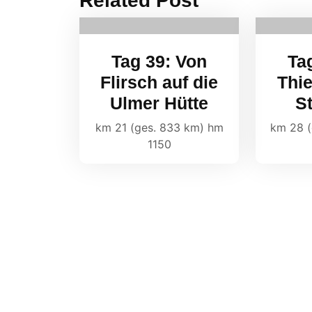
Related Post
Tag 39: Von
Ta
Flirsch auf die
Thi
Ulmer Hütte
S
km 21 (ges. 833 km) hm
km 28 (
1150