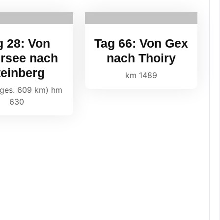
g 28: Von
Tag 66: Von Gex
ersee nach
nach Thoiry
teinberg
km 1489
ges. 609 km) hm
630