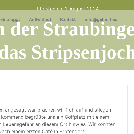
Posted On 1. August 2024
eh!bloggt
AnGeh!bot
Kontakt
info@gehmit.eu
n der Straubinge
das Stripsenjoc
philip
0 comments
 angesagt war brachen wir früh auf und stiegen
d kommend begrüßte uns ein Golfplatz mit einem
en Lebensgefahr an diesem Ort hinwies. Wir konnten
. Nach einem ersten Café in Erpfendorf