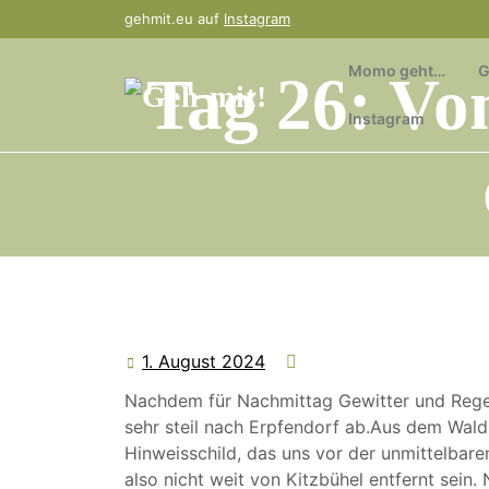
Skip
gehmit.eu auf
Instagram
to
content
Momo geht…
G
Tag 26: Vo
Instagram
1. August 2024
1.
August
Nachdem für Nachmittag Gewitter und Regen
2024
sehr steil nach Erpfendorf ab.Aus dem Wal
Hinweisschild, das uns vor der unmittelbar
also nicht weit von Kitzbühel entfernt sein