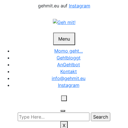
Skip
gehmit.eu auf
Instagram
to
content
Menu
Momo geht…
Geh!bloggt
AnGeh!bot
Kontakt
info@gehmit.eu
Instagram
X