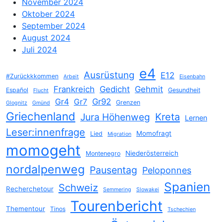
November 2024
Oktober 2024
September 2024
August 2024
Juli 2024
e4
Ausrüstung
E12
#Zurückkkommen
Arbeit
Eisenbahn
Frankreich
Gedicht
Gehmit
Español
Gesundheit
Flucht
Gr4
Gr92
Gr7
Grenzen
Glognitz
Gmünd
Griechenland
Jura Höhenweg
Kreta
Lernen
Leser:innenfrage
Momofragt
Lied
Migration
momogeht
Niederösterreich
Montenegro
nordalpenweg
Pausentag
Peloponnes
Spanien
Schweiz
Recherchetour
Semmering
Slowakei
Tourenbericht
Thementour
Tinos
Tschechien