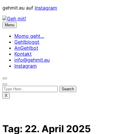
Skip
gehmit.eu auf
Instagram
to
content
Menu
Momo geht…
Geh!bloggt
AnGeh!bot
Kontakt
info@gehmit.eu
Instagram
X
Tag:
22. April 2025