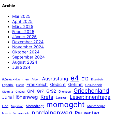
Archiv
Mai 2025
April 2025
März 2025
Feber 2025
Jänner 2025
Dezember 2024
November 2024
Oktober 2024
September 2024
August 2024
Juli 2024
e4
Ausrüstung
E12
#Zurückkkommen
Arbeit
Eisenbahn
Frankreich
Gedicht
Gehmit
Español
Gesundheit
Flucht
Griechenland
Gr4
Gr92
Gr7
Grenzen
Glognitz
Gmünd
Jura Höhenweg
Kreta
Leser:innenfrage
Lernen
momogeht
Momofragt
Lied
Montenegro
Migration
nordalpenweg
Pausentag
Niederösterreich