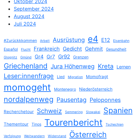
Oktober 2024
September 2024
August 2024
Juli 2024
e4
Ausrüstung
E12
#Zurückkkommen
Arbeit
Eisenbahn
Frankreich
Gedicht
Gehmit
Español
Gesundheit
Flucht
Gr4
Gr92
Gr7
Grenzen
Glognitz
Gmünd
Griechenland
Jura Höhenweg
Kreta
Lernen
Leser:innenfrage
Momofragt
Lied
Migration
momogeht
Niederösterreich
Montenegro
nordalpenweg
Pausentag
Peloponnes
Spanien
Schweiz
Recherchetour
Semmering
Slowakei
Tourenbericht
Thementour
Tinos
Tschechien
Österreich
Verfolgung
Weitwandern
Widerstand