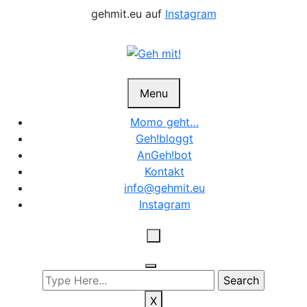
Skip
gehmit.eu auf
Instagram
to
content
Menu
Momo geht…
Geh!bloggt
AnGeh!bot
Kontakt
info@gehmit.eu
Instagram
X