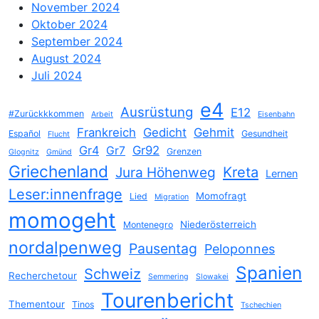
November 2024
Oktober 2024
September 2024
August 2024
Juli 2024
e4
Ausrüstung
E12
#Zurückkkommen
Arbeit
Eisenbahn
Frankreich
Gedicht
Gehmit
Español
Gesundheit
Flucht
Gr4
Gr92
Gr7
Grenzen
Glognitz
Gmünd
Griechenland
Jura Höhenweg
Kreta
Lernen
Leser:innenfrage
Momofragt
Lied
Migration
momogeht
Niederösterreich
Montenegro
nordalpenweg
Pausentag
Peloponnes
Spanien
Schweiz
Recherchetour
Semmering
Slowakei
Tourenbericht
Thementour
Tinos
Tschechien