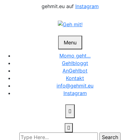
Skip
gehmit.eu auf
Instagram
to
content
Menu
Momo geht…
Geh!bloggt
AnGeh!bot
Kontakt
info@gehmit.eu
Instagram