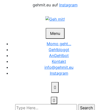
Skip
gehmit.eu auf
Instagram
to
content
Menu
Momo geht…
Geh!bloggt
AnGeh!bot
Kontakt
info@gehmit.eu
Instagram