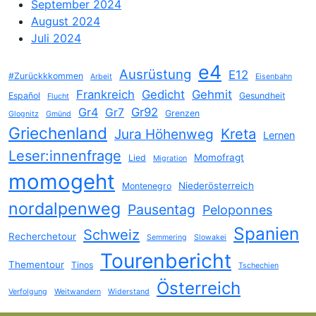
September 2024
August 2024
Juli 2024
e4
Ausrüstung
E12
#Zurückkkommen
Arbeit
Eisenbahn
Frankreich
Gedicht
Gehmit
Español
Gesundheit
Flucht
Gr4
Gr92
Gr7
Grenzen
Glognitz
Gmünd
Griechenland
Jura Höhenweg
Kreta
Lernen
Leser:innenfrage
Momofragt
Lied
Migration
momogeht
Niederösterreich
Montenegro
nordalpenweg
Pausentag
Peloponnes
Spanien
Schweiz
Recherchetour
Semmering
Slowakei
Tourenbericht
Thementour
Tinos
Tschechien
Österreich
Verfolgung
Weitwandern
Widerstand