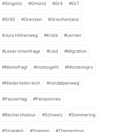
Glognitz
Gmünd
Gr4
Gr7
Gr92
Grenzen
Griechenland
Jura Höhenweg
Kreta
Lernen
Leser:innenfrage
Lied
Migration
Momofragt
momogeht
Montenegro
Niederösterreich
nordalpenweg
Pausentag
Peloponnes
Recherchetour
Schweiz
Semmering
Slowakei
Spanien
Thementour