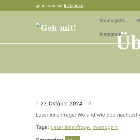
Skip
gehmit.eu auf
Instagram
to
content
Momo geht…
G
Üb
Instagram
27. Oktober 2024
27.
Oktober
Leser:innenfrage: Wo und wie übernachtest
2024
Tags:
Leser:innenfrage
,
momogeht