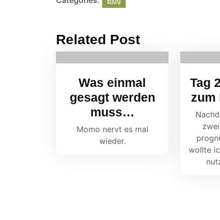
Categories:
Blog
Related Post
Was einmal
Tag 2
gesagt werden
zum 
muss…
Nachd
zwei
Momo nervt es mal
progno
wieder.
wollte i
nut