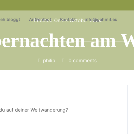
eh!bloggt
AnGeh!bot
Kontakt
info@gehmit.eu
Posted On 27. Oktober 2024
ernachten am 
philip
0 comments
 du auf deiner Weitwanderung?