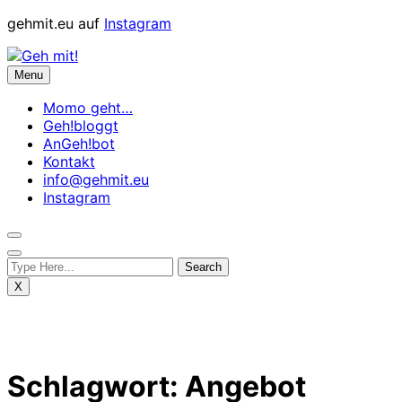
Skip
gehmit.eu auf
Instagram
to
content
Menu
Momo geht…
Geh!bloggt
AnGeh!bot
Kontakt
info@gehmit.eu
Instagram
X
Schlagwort:
Angebot