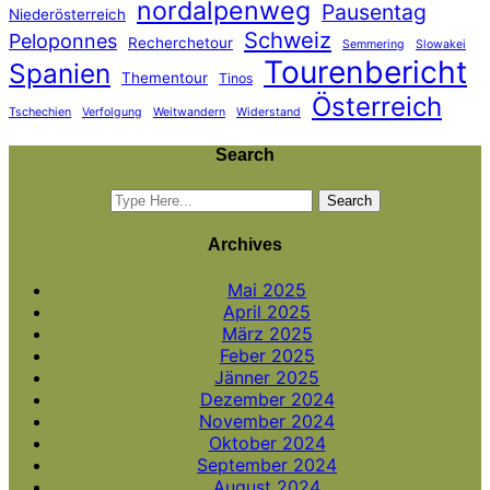
nordalpenweg
Pausentag
Niederösterreich
Schweiz
Peloponnes
Recherchetour
Semmering
Slowakei
Tourenbericht
Spanien
Thementour
Tinos
Österreich
Tschechien
Verfolgung
Weitwandern
Widerstand
Search
Archives
Mai 2025
April 2025
März 2025
Feber 2025
Jänner 2025
Dezember 2024
November 2024
Oktober 2024
September 2024
August 2024