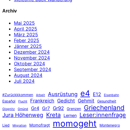
Archiv
Mai 2025
April 2025
März 2025
Feber 2025
Jänner 2025
Dezember 2024
November 2024
Oktober 2024
September 2024
August 2024
Juli 2024
e4
Ausrüstung
E12
#Zurückkkommen
Arbeit
Eisenbahn
Frankreich
Gedicht
Gehmit
Español
Gesundheit
Flucht
Griechenland
Gr4
Gr92
Gr7
Grenzen
Glognitz
Gmünd
Jura Höhenweg
Kreta
Leser:innenfrage
Lernen
momogeht
Momofragt
Lied
Montenegro
Migration