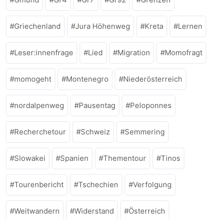
Griechenland
Jura Höhenweg
Kreta
Lernen
Leser:innenfrage
Lied
Migration
Momofragt
momogeht
Montenegro
Niederösterreich
nordalpenweg
Pausentag
Peloponnes
Recherchetour
Schweiz
Semmering
Slowakei
Spanien
Thementour
Tinos
Tourenbericht
Tschechien
Verfolgung
Weitwandern
Widerstand
Österreich