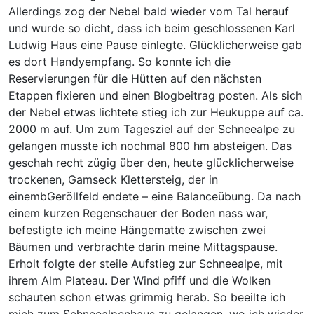
Allerdings zog der Nebel bald wieder vom Tal herauf
und wurde so dicht, dass ich beim geschlossenen Karl
Ludwig Haus eine Pause einlegte. Glücklicherweise gab
es dort Handyempfang. So konnte ich die
Reservierungen für die Hütten auf den nächsten
Etappen fixieren und einen Blogbeitrag posten. Als sich
der Nebel etwas lichtete stieg ich zur Heukuppe auf ca.
2000 m auf. Um zum Tagesziel auf der Schneealpe zu
gelangen musste ich nochmal 800 hm absteigen. Das
geschah recht zügig über den, heute glücklicherweise
trockenen, Gamseck Klettersteig, der in
einembGeröllfeld endete – eine Balanceübung. Da nach
einem kurzen Regenschauer der Boden nass war,
befestigte ich meine Hängematte zwischen zwei
Bäumen und verbrachte darin meine Mittagspause.
Erholt folgte der steile Aufstieg zur Schneealpe, mit
ihrem Alm Plateau. Der Wind pfiff und die Wolken
schauten schon etwas grimmig herab. So beeilte ich
mich zum Schneealpenhaus zu gelangen, wo ich wieder