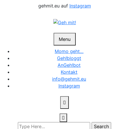
Skip
gehmit.eu auf
Instagram
to
content
Menu
Momo geht…
Geh!bloggt
AnGeh!bot
Kontakt
info@gehmit.eu
Instagram