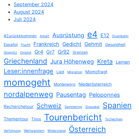
September 2024
August 2024
Juli 2024
e4
Ausrüstung
E12
#Zurückkkommen
Arbeit
Eisenbahn
Frankreich
Gedicht
Gehmit
Español
Gesundheit
Flucht
Gr4
Gr92
Gr7
Grenzen
Glognitz
Gmünd
Griechenland
Jura Höhenweg
Kreta
Lernen
Leser:innenfrage
Momofragt
Lied
Migration
momogeht
Niederösterreich
Montenegro
nordalpenweg
Pausentag
Peloponnes
Spanien
Schweiz
Recherchetour
Semmering
Slowakei
Tourenbericht
Thementour
Tinos
Tschechien
Österreich
Verfolgung
Weitwandern
Widerstand