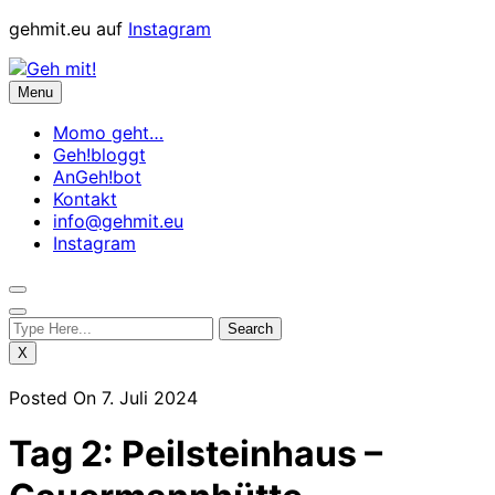
Skip
gehmit.eu auf
Instagram
to
content
Menu
Momo geht…
Geh!bloggt
AnGeh!bot
Kontakt
info@gehmit.eu
Instagram
X
Posted On 7. Juli 2024
Tag 2: Peilsteinhaus –