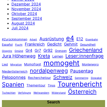
Dezember 2024
November 2024
Oktober 2024
September 2024
August 2024
Juli 2024
e4
Ausrüstung
E12
#Zurückkkommen
Arbeit
Eisenbahn
Frankreich
Gedicht
Gehmit
Español
Gesundheit
Flucht
Griechenland
Gr4
Gr92
Gr7
Grenzen
Glognitz
Gmünd
Jura Höhenweg
Kreta
Leser:innenfrage
Lernen
momogeht
Momofragt
Lied
Montenegro
Migration
nordalpenweg
Pausentag
Niederösterreich
Schweiz
Peloponnes
Recherchetour
Semmering
Slowakei
Tourenbericht
Spanien
Thementour
Tinos
Österreich
Tschechien
Verfolgung
Weitwandern
Widerstand
Search