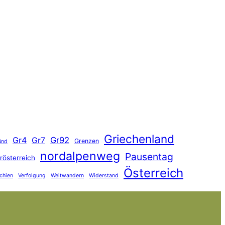
Griechenland
Gr4
Gr92
Gr7
Grenzen
ünd
nordalpenweg
Pausentag
rösterreich
Österreich
chien
Verfolgung
Weitwandern
Widerstand