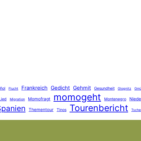
Frankreich
Gedicht
Gehmit
ñol
Gesundheit
Flucht
Glognitz
Gm
momogeht
Momofragt
Niede
Lied
Montenegro
Migration
Tourenbericht
Spanien
Thementour
Tinos
Tsche