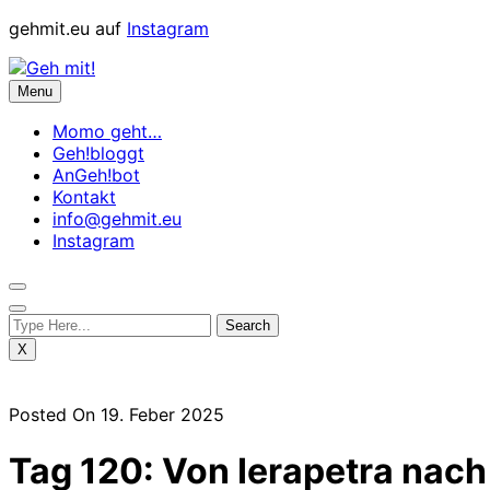
Skip
gehmit.eu auf
Instagram
to
content
Menu
Momo geht…
Geh!bloggt
AnGeh!bot
Kontakt
info@gehmit.eu
Instagram
X
Posted On 19. Feber 2025
Tag 120: Von Ierapetra nac