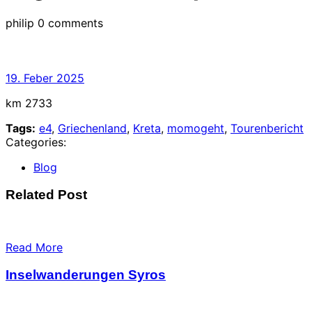
philip
0 comments
19.
19. Feber 2025
Feber
km 2733
2025
Tags:
e4
,
Griechenland
,
Kreta
,
momogeht
,
Tourenbericht
Categories:
Blog
Related Post
Read More
Inselwanderungen Syros