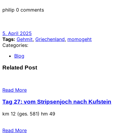
philip
0 comments
5.
5. April 2025
April
Tags:
Gehmit
,
Griechenland
,
momogeht
2025
Categories:
Blog
Related Post
Read More
Tag 27: vom Stripsenjoch nach Kufstein
km 12 (ges. 581) hm 49
Read More