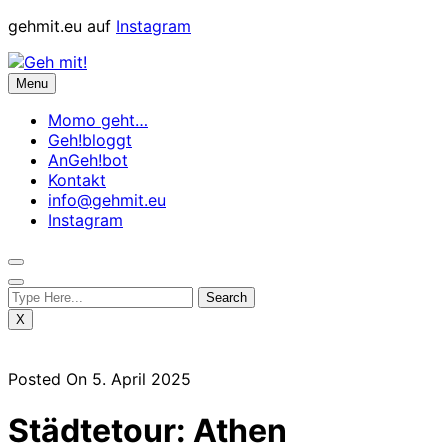
Skip
gehmit.eu auf
Instagram
to
content
Menu
Momo geht…
Geh!bloggt
AnGeh!bot
Kontakt
info@gehmit.eu
Instagram
X
Posted On 5. April 2025
Städtetour: Athen