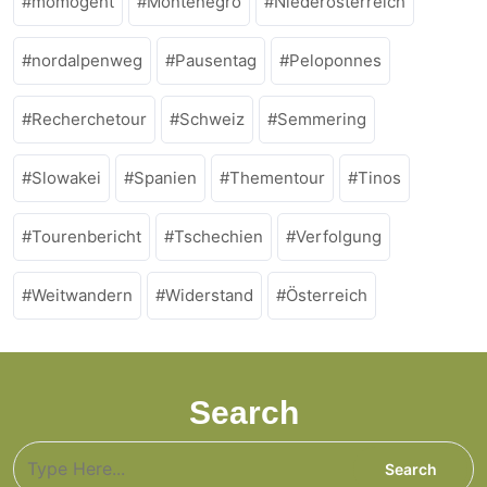
momogeht
Montenegro
Niederösterreich
nordalpenweg
Pausentag
Peloponnes
Recherchetour
Schweiz
Semmering
Slowakei
Spanien
Thementour
Tinos
Tourenbericht
Tschechien
Verfolgung
Weitwandern
Widerstand
Österreich
Search